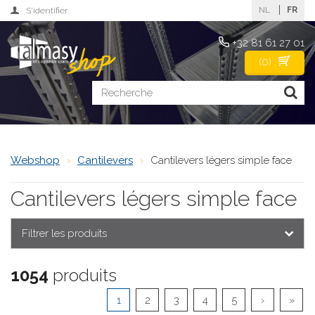
NL
FR
S'identifier
+32 81 61 27 01
(
0
)
Webshop
Cantilevers
Cantilevers légers simple face
Cantilevers légers simple face
Filtrer les produits
1054
produits
1
2
3
4
5
›
»