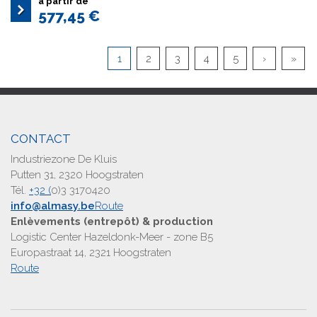
à partir de
577,45 €
1
2
3
4
5
›
»
CONTACT
Industriezone De Kluis
Putten 31, 2320 Hoogstraten
Tél.
+32 (
0)3 3170420
info@almasy.be
Route
Enlèvements (entrepôt) & production
Logistic Center Hazeldonk-Meer - zone B5
Europastraat 14, 2321 Hoogstraten
Route