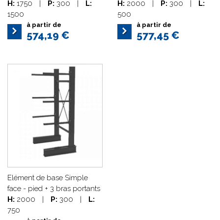
H:
1750
|
P:
300
|
L:
H:
2000
|
P:
300
|
L:
1500
500
à partir de
à partir de
574,19 €
577,45 €
Elément de base Simple
face - pied + 3 bras portants
H:
2000
|
P:
300
|
L:
750