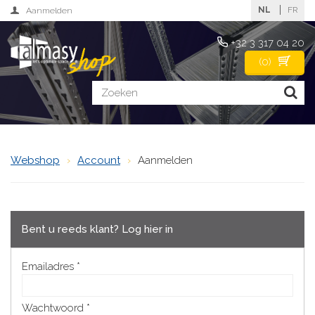
NL
FR
Aanmelden
+32 3 317 04 20
(
0
)
Webshop
Account
Aanmelden
Bent u reeds klant? Log hier in
Emailadres
Wachtwoord