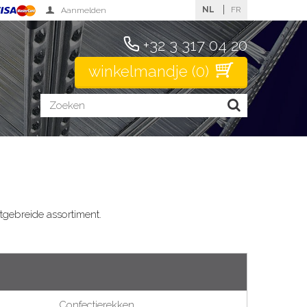
NL
FR
Aanmelden
+32 3 317 04 20
winkelmandje
(
0
)
tgebreide assortiment.
Confectierekken