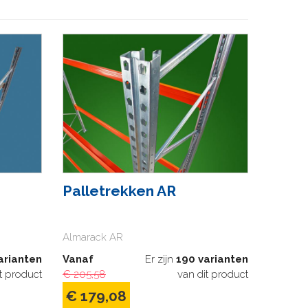
Palletrekken AR
Almarack AR
arianten
Vanaf
Er zijn
190 varianten
t product
€ 205,58
van dit product
€ 179,08