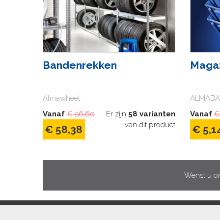
Bandenrekken
Magaz
Almawheel
ALMABA
Vanaf
€ 56,60
Er zijn
58 varianten
Vanaf
€
van dit product
€ 58,38
€ 5,1
Wenst u on