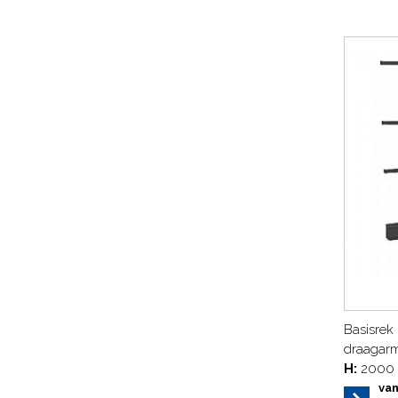
Basisrek 
draagar
H:
2000
va