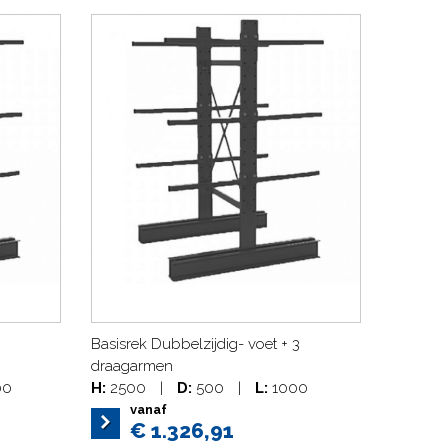
Basisrek Dubbelzijdig- voet + 3
draagarmen
00
H:
2500
|
D:
500
|
L:
1000
vanaf
€ 1.326,91