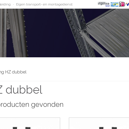
leiding
Eigen transport- en montagedienst
ing HZ dubbel
Z dubbel
roducten gevonden