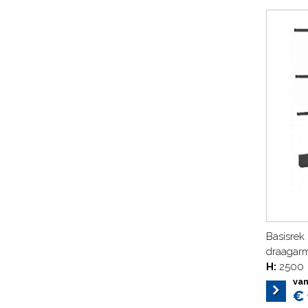
Basisrek 
draagar
H:
2500
va
€ 