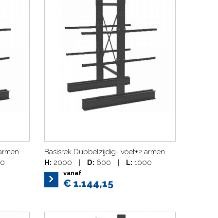
 armen
Basisrek Dubbelzijdig- voet+2 armen
0
H:
2000
|
D:
600
|
L:
1000
vanaf
€ 1.144,15