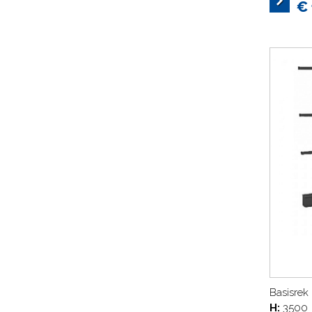
€ 
Basisrek
H:
3500