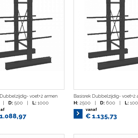
 Dubbelzijdig- voet+2 armen
Basisrek Dubbelzijdig- voet+2
|
D:
500
|
L:
1000
H:
2500
|
D:
600
|
L:
100
naf
vanaf
1.088,97
€ 1.135,73