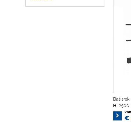
Basisrek
H:
2500
va
€ 