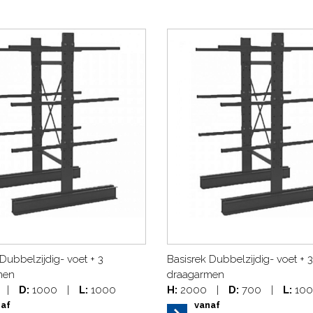
Dubbelzijdig- voet + 3
Basisrek Dubbelzijdig- voet + 3
men
draagarmen
|
D:
1000
|
L:
1000
H:
2000
|
D:
700
|
L:
100
naf
vanaf