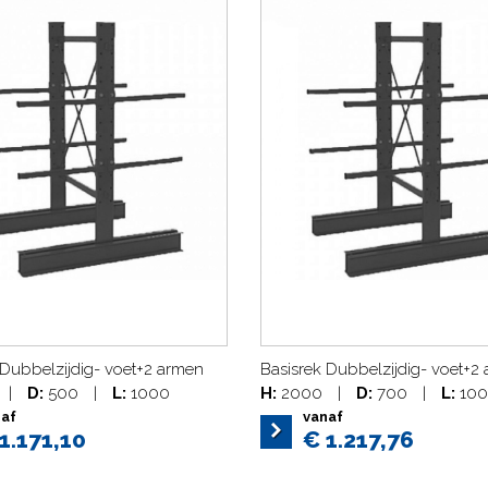
 Dubbelzijdig- voet+2 armen
Basisrek Dubbelzijdig- voet+2
|
D:
500
|
L:
1000
H:
2000
|
D:
700
|
L:
100
naf
vanaf
1.171,10
€ 1.217,76