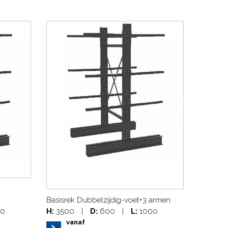
Basisrek Dubbelzijdig-voet+3 armen
0
H:
3500
|
D:
600
|
L:
1000
vanaf