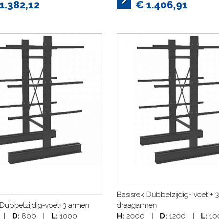
1.382,12
€ 1.406,91
Basisrek Dubbelzijdig- voet + 3
 Dubbelzijdig-voet+3 armen
draagarmen
|
D:
800
|
L:
1000
H:
2000
|
D:
1200
|
L:
10