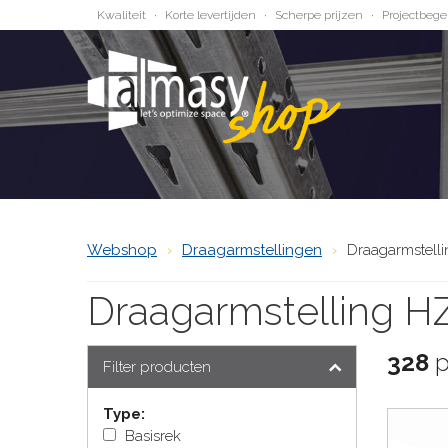
Kwaliteit
Korte levertijden
Scherpe prijzen
Projectbege
Webshop
Draagarmstellingen
Draagarmstell
Draagarmstelling H
328
p
Filter producten
Type:
Basisrek