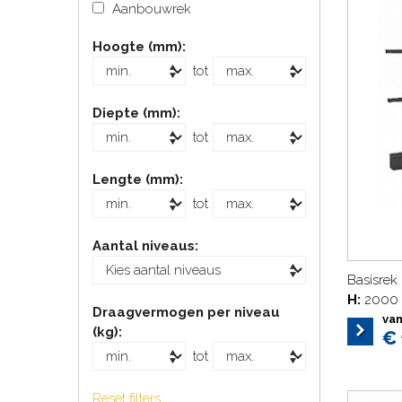
Aanbouwrek
Hoogte (mm):
tot
Diepte (mm):
tot
Lengte (mm):
tot
Aantal niveaus:
Basisrek
H:
2000
Draagvermogen per niveau
va
(kg):
€ 
tot
Reset filters