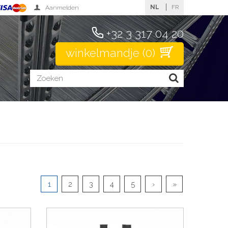
NL
FR
Aanmelden
+32 3 317 04 20
winkelmandje
(
0
)
1
2
3
4
5
›
»