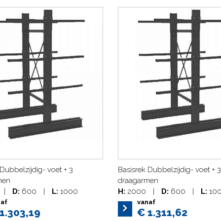
Dubbelzijdig- voet + 3
Basisrek Dubbelzijdig- voet + 3
men
draagarmen
|
D:
600
|
L:
1000
H:
2000
|
D:
600
|
L:
10
naf
vanaf
1.303,19
€ 1.311,62