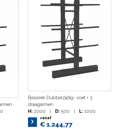
Basisrek Dubbelzijdig- voet + 3
 armen
draagarmen
0
H:
2000
|
D:
500
|
L:
1000
vanaf
€ 1.244,77